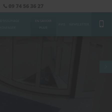
09 74 56 36 27
S
 D'ESSUYAGE
EN SAVOIR
AVIS
NEWSLETTER
BONFASER'
PLUS