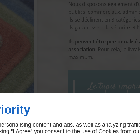
Nous disposons également d’u
publics, commerciaux, administ
ils se déclinent en 3 catégories
ils garantissent la sécurité et 
Ils peuvent être personnalisés
association.
Pour cela, la livr
maximum.
Le tapis impri
renforcer l'ide
iority
rsonalising content and ads, as well as analyzing traffi
icking "I Agree" you consent to the use of Cookies from ou