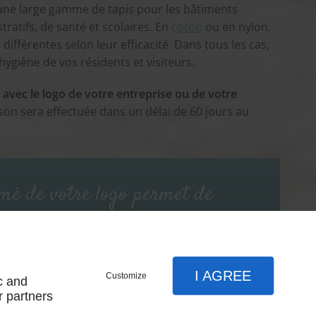
ne large gamme de tapis pour les bâtiments
ratifs, de santé et scolaires. En
coton
ou en nylon,
 différentes selon leur efficacité. Dans tous les cas,
l’hygiène de vos résidents et visiteurs.
 avec le logo de votre entreprise ou de votre
aison sera effectuée dans un délai de 60 jours au
mé de votre logo permet de
ntité de votre entreprise.
I AGREE
Customize
c and
r partners
ACCUEIL
NOUS CONTACTER
MENTIONS LÉGALES
PLAN DU SITE