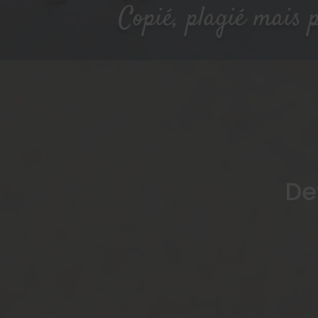
Copié, plagié mais p
De