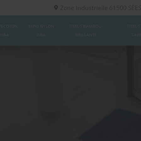
Zone Industrielle
61500
SÉE
IS COTON
TAPIS NYLON
TISSUS BAMBOU-
TISSUS
ISBA
ISBA
BRILLANTE
'CAR