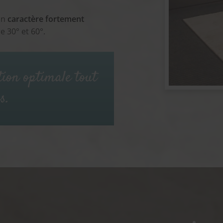
un
caractère fortement
e 30° et 60°.
tion optimale tout
s.