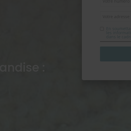
En soumettan
les informat
dans le cad
Pour nous aider 
manuellement d
entrez les lettr
zone ci-dessous 
andise :
SARL ISBA s'engage 
de vos données, eff
isba.fr
, soient con
protection des donn
Libertés. Pour conn
notamment de retr
l'utilisation des d
à vous inscrire sur
téléphonique, veuil
confidentialité