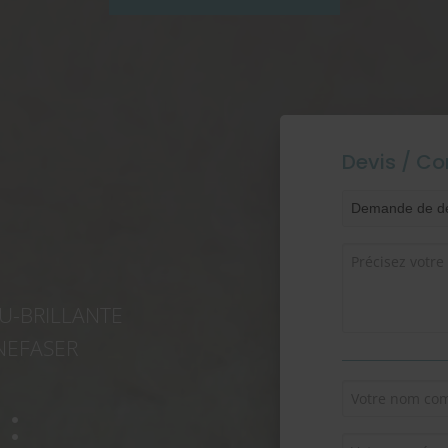
Devis / Co
OU-BRILLANTE
ONEFASER
: