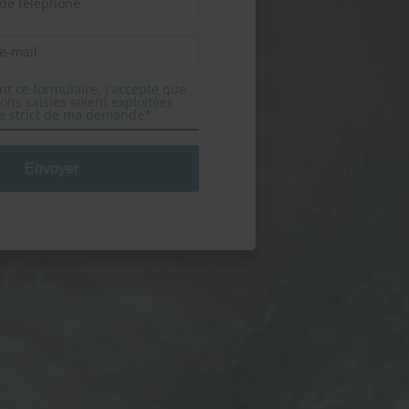
t ce formulaire, j'accepte que
ions saisies soient exploitées
re strict de ma demande*
à distinguer les formulaires remplis
e ceux soumis automatiquement,
es telles qu'elles apparaissent dans la
:
à ce que la collecte et le traitement
ectués à partir de notre site
tapis-
formes au règlement général sur la
ées (RGPD) et à la loi Informatique et
aître et exercer vos droits,
ait de votre consentement à
onnées collectées par ce formulaire, ou
 la liste d'opposition au démarchage
lez consulter notre
politique de